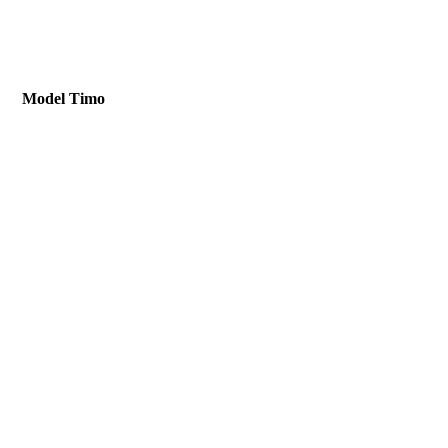
Model Timo